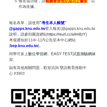
報名成功後，請
截圖最後登記成功之畫面
，以
作為依據。
報名表單，請使用
”考生本人帳號”
@gapps.knu.edu.tw
登入報名(@gapps.knu.edu.tw
說明，請參則圖資網站
https://reurl.cc/a4m8zY
)
考場通知於11/4~11/5公告至本中心網站
(
bep.knu.edu.tw
)。
同學可多上
數位學習網
、
EASY TEST試題測驗網
練
習。
如有其他相關問題，歡迎洽詢 雙語教育推動中
心 #3903