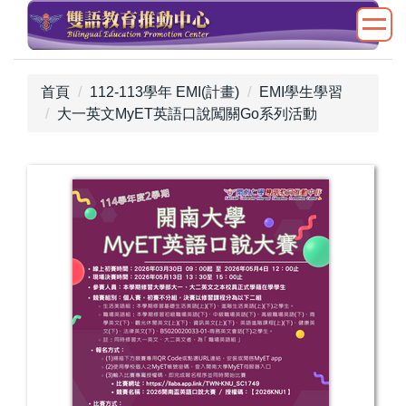
跳
到
主
要
首頁
112-113學年 EMI(計畫)
EMI學生學習
內
大一英文MyET英語口說闖關Go系列活動
容
區