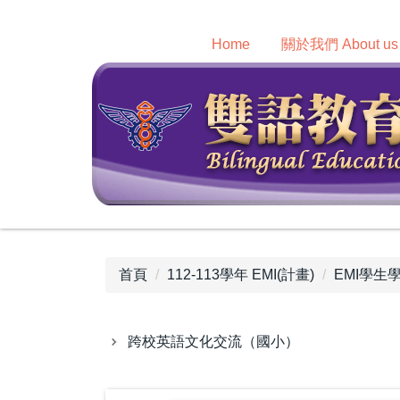
跳
到
Home
關於我們 About us
主
要
內
容
區
首頁
112-113學年 EMI(計畫)
EMI學生
跨校英語文化交流（國小）