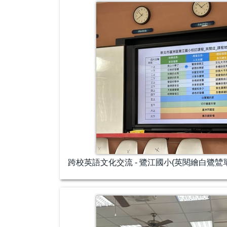
跨校英語文化交流 - 鷺江國小(英閱繪白鷺鷥