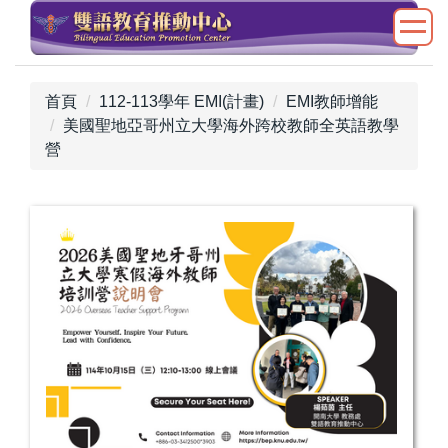
跳
到
主
要
首頁
112-113學年 EMI(計畫)
EMI教師增能
內
美國聖地亞哥州立大學海外跨校教師全英語教學
容
營
區