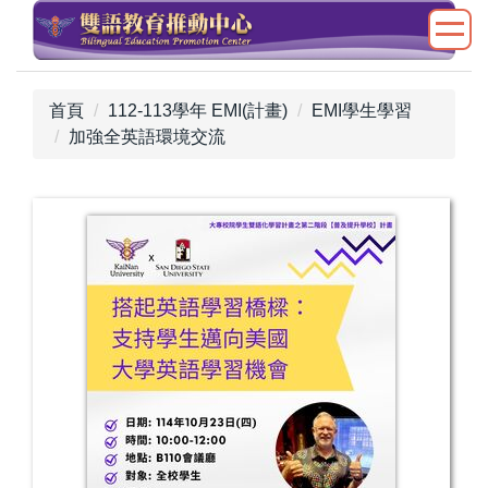
跳
到
主
要
首頁
112-113學年 EMI(計畫)
EMI學生學習
內
加強全英語環境交流
容
區