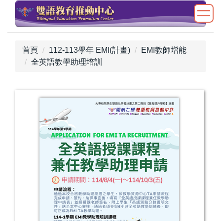
跳
到
主
要
首頁
112-113學年 EMI(計畫)
EMI教師增能
內
全英語教學助理培訓
容
區