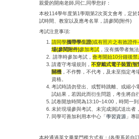
親愛的開南老師,同仁,同學您好：
本校114學年度第1學期第2次英文會考，定於
試時間、教室以及應考名單，請參閱(附件)
考試注意事項:
請同學
攜帶學生證
(或有照片之有效證件
場(參閱附件)
參加考試
，沒有攜帶者無法
請準時參加考試，
會考開始10分鐘後
請遵守考場規則，
不穿戴式電子裝置(智慧
關機
，不作弊，不代考，及未至指定考
資格。
考試時請勿登出、或暫時跳離、或縮小
試結果，若因此而衍生問題，考生將自
試卷開放時間為13:10~14:00，時間
未於現場參與考試、未完成測試送出者，
同學可善加利用本中心「
學習資源
」專
本校通過英文畢業門檻方式有：(各學系若自