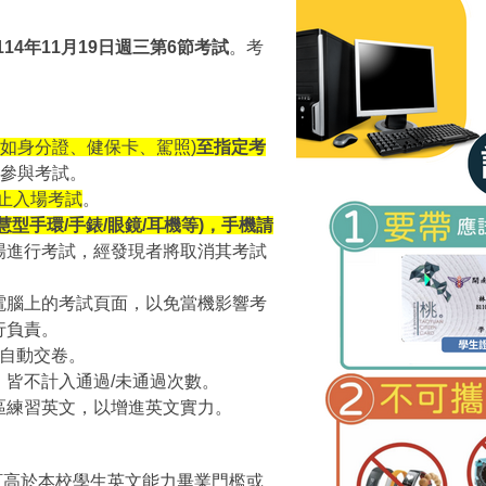
114年11月19日週三第6節考試
。考
-如身分證、健保卡、駕照)
至指定考
參與考試。
禁止入場考試
。
型手環/手錶/眼鏡/耳機等)，手機請
場進行考試，經發現者將取消其考試
電腦上的考試頁面，以免當機影響考
行負責。
一到自動交卷。
皆不計入通過/未通過次數。
區練習英文，以增進英文實力。
訂高於本校學生英文能力畢業門檻或