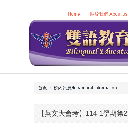
跳
到
Home
關於我們 About us
主
要
內
容
區
首頁
校內訊息/Intramural Information
【英文大會考】114-1學期第2