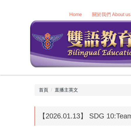
跳
到
Home
關於我們 About us
主
要
內
容
區
首頁
直播主英文
【2026.01.13】 SDG 10:Te