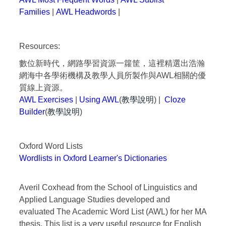
Families
|
AWL Headwords
|
Resources:
數位新時代，網路學習資源一籮筐，這裡精選出浩瀚
網海中各學術機構及教學人員所製作與AWL相關的優
質線上資源。
AWL Exercises
|
Using AWL
(
教學說明
) |
Cloze
Builder
(
教學說明
)
Oxford Word Lists
Wordlists in Oxford Learner's Dictionaries
Averil Coxhead from the School of Linguistics and
Applied Language Studies developed and
evaluated The Academic Word List (AWL) for her MA
thesis. This list is a very useful resource for English