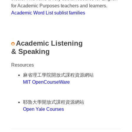
for Academic Purposes teachers and learners.
Academic Word List sublist families
Academic Listening
& Speaking
Resources
麻省理工學院開放式課程資源網站
MIT OpenCourseWare
耶魯大學開放式課程資源網站
Open Yale Courses